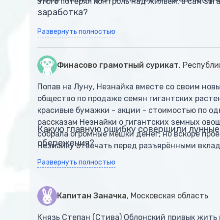
этого потерял контроль над жильём, а сам заг
заработка?
Развернуть полностью
Финасово грамотный сурикат
, Республ
Попав на Луну, Незнайка вместе со своим но
общество по продаже семян гигантских расте
красивые бумажки - акции - стоимостью по од
рассказам Незнайки о гигантских земных овощ
Какую главную ошибку совершили лунные 
собрала огромные мешки денег, но вскоре прое
сбережения?
Незнайку отвечать перед разъярёнными вклад
Развернуть полностью
Капитан Заначка
, Московская область
Князь Степан (Стива) Облонский привык жить 