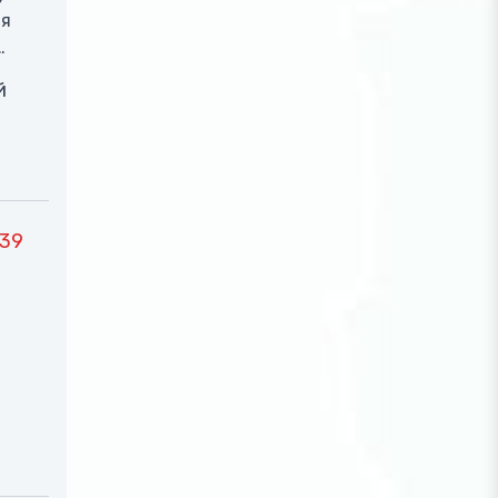
ия
й
39