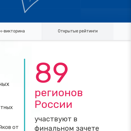
н-викторина
Открытые рейтинги
89
вных
регионов
России
стных
участвуют в
йков от
финальном зачете