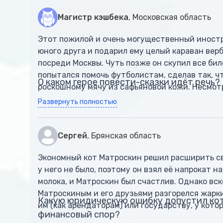
Магистр кэшбека
, Московская область
Этот пожилой и очень могущественный иностр
юного друга и подарил ему целый караван ве
посреди Москвы. Чуть позже он скупил все бил
попытался помочь футболистам, сделав так, ч
О каком герое повести-сказки идёт речь?
роскошному мячу из сафьяновой кожи. Несмот
персонаж совершенно не знал законов экономи
Развернуть полностью
футбольный матч и вовсе сорвал.
Сергей
, Брянская область
Экономный кот Матроскин решил расширить св
у него не было, поэтому он взял её напрокат н
молока, и Матроскин был счастлив. Однако вс
Матроскиным и его друзьями разгорелся жарки
Какую юридическую ошибку допустил кот
им (как арендаторам) или государству, у кото
финансовый спор?