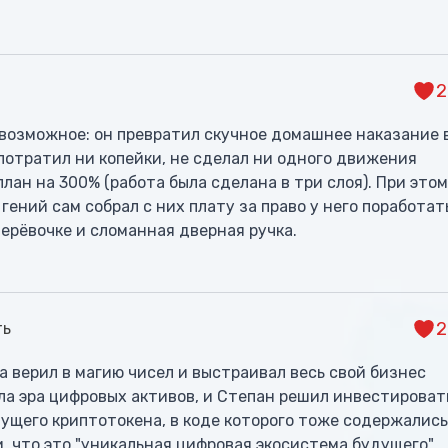
2
возможное: он превратил скучное домашнее наказание 
потратил ни копейки, не сделал ни одного движения
план на 300% (работа была сделана в три слоя). При этом
ений сам собрал с них плату за право у него поработат
?
верёвочке и сломанная дверная ручка.
2
ть
 верил в магию чисел и выстраивал весь свой бизнес
ила эра цифровых активов, и Степан решил инвестироват
тущего криптотокена, в коде которого тоже содержались
, что это "уникальная цифровая экосистема будущего",