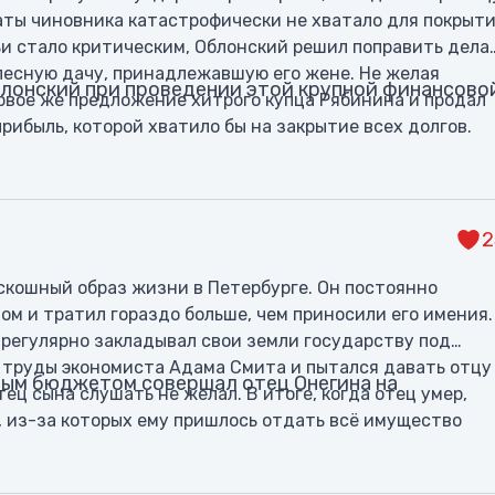
аты чиновника катастрофически не хватало для покрыт
ьи стало критическим, Облонский решил поправить дела
лесную дачу, принадлежавшую его жене. Не желая
лонский при проведении этой крупной финансово
ервое же предложение хитрого купца Рябинина и продал
прибыль, которой хватило бы на закрытие всех долгов.
2
скошный образ жизни в Петербурге. Он постоянно
м и тратил гораздо больше, чем приносили его имения.
 регулярно закладывал свои земли государству под
л труды экономиста Адама Смита и пытался давать отцу
ным бюджетом совершал отец Онегина на
отец сына слушать не желал. В итоге, когда отец умер,
, из-за которых ему пришлось отдать всё имущество