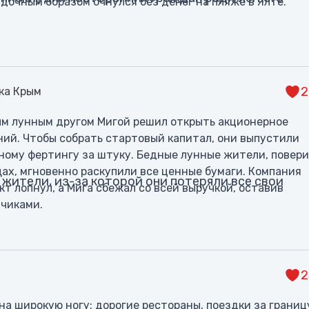
адочным образом очнулся без денег на пляже в Ялте.
2
ика Крым
вым лунным другом Мигой решил открыть акционерное
ний. Чтобы собрать стартовый капитал, они выпустили
ному фертингу за штуку. Бедные лунные жители, повер
ах, мгновенно раскупили все ценные бумаги. Компания
жители, из-за которой они потеряли все свои
кт лопнул, а Мига сбежал со всей выручкой, оставив
чиками.
2
на широкую ногу: дорогие рестораны, поездки за границ