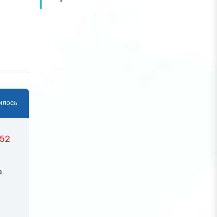
илось
52
а