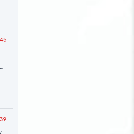
45
ив
39
у