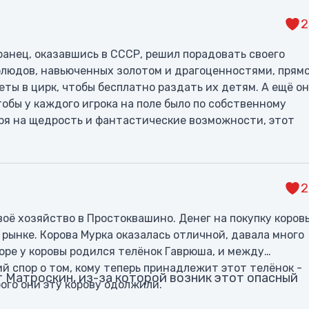
2
анец, оказавшись в СССР, решил порадовать своего
рблюдов, навьюченных золотом и драгоценностями, прям
еты в цирк, чтобы бесплатно раздать их детям. А ещё он
тобы у каждого игрока на поле было по собственному
ря на щедрость и фантастические возможности, этот
ки. Своими подарками он едва не устроил инфляцию, а
2
оё хозяйство в Простоквашино. Денег на покупку коров
а рынке. Корова Мурка оказалась отличной, давала много
коре у коровы родился телёнок Гаврюша, и между
й спор о том, кому теперь принадлежит этот телёнок -
 Матроскин, из-за которой возник этот опасный
рого они эту корову одолжили.