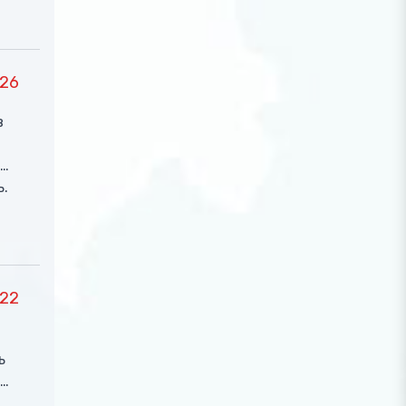
26
в
ь.
22
ь