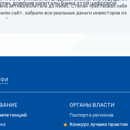
пан, доверив капиталы банка этой цифровой
ена актива взлетела до небес, Степан чувствовал себя
чили сайт, забрали все реальные деньги инвесторов из
о обесценился до нуля.
ВАНИЕ
ОРГАНЫ ВЛАСТИ
омпетенций
Паспорта регионов
ека
Конкурс лучших практик