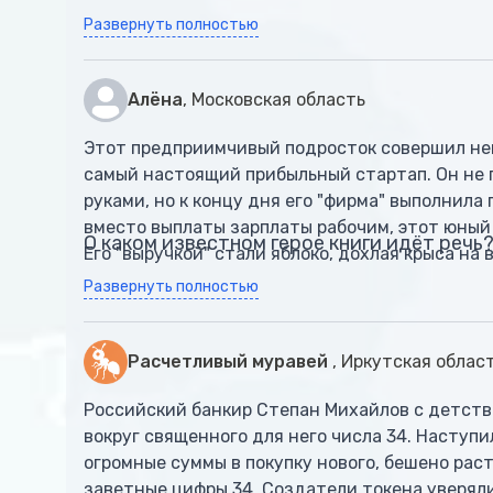
Развернуть полностью
Алёна
, Московская область
Этот предприимчивый подросток совершил не
самый настоящий прибыльный стартап. Он не 
руками, но к концу дня его "фирма" выполнила 
вместо выплаты зарплаты рабочим, этот юный г
О каком известном герое книги идёт речь
Его "выручкой" стали яблоко, дохлая крыса на 
Развернуть полностью
Расчетливый муравей
, Иркутская облас
Российский банкир Степан Михайлов с детства
вокруг священного для него числа 34. Наступ
огромные суммы в покупку нового, бешено рас
заветные цифры 34. Создатели токена уверяли