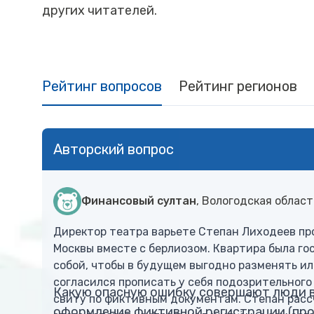
других читателей.
Рейтинг вопросов
Рейтинг регионов
Авторский вопрос
Финансовый султан
, Вологодская област
Директор театра варьете Степан Лиходеев пр
Москвы вместе с берлиозом. Квартира была го
собой, чтобы в будущем выгодно разменять ил
согласился прописать у себя подозрительного
Какую опасную ошибку совершают люди в 
свиту по фиктивным документам. Степан рассч
оформление фиктивной регистрации (проп