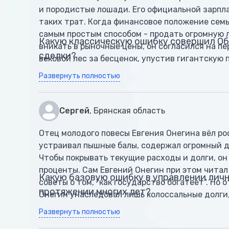
и породистые лошади. Его официальной зарпл
таких трат. Когда финансовое положение сем
самым простым способом - продать огромную 
Какую классическую ошибку совершил Об
вникать в рыночные цены, он согласился на п
сделки?
вековой лес за бесценок, упустив гигантскую 
Развернуть полностью
Сергей
, Брянская область
Отец молодого повесы Евгения Онегина вёл ро
устраивал пышные балы, содержал огромный до
Чтобы покрывать текущие расходы и долги, он
проценты. Сам Евгений Онегин при этом чита
Какую базовую ошибку в управлении лич
советы о том, "как государство богатеет". Но 
протяжении многих лет?
Онегин унаследовал лишь колоссальные долги
кредиторам.
Развернуть полностью