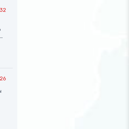
32
о
26
ы