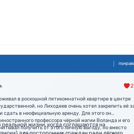
понрав
2
ь
оживал в роскошной пятикомнатной квартире в центре
сударственной, но Лиходеев очень хотел закрепить её з
и сдать в неофициальную аренду. Для этого он
 иностранного профессора чёрной магии Воланда и его
реальной жизни, когда соглашаются на
итывал получить от этого личную выгоду, но вместо
иски) для посторонних граждан ради лёгкого