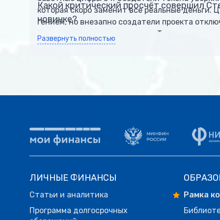
Какой критический просчёт совершил Сте
которая скоро заменит все реальные деньги. Ц
новинке?
гением, но внезапно создатели проекта отклю
пула ликвидности и скрылись. Токен мгновенн
Развернуть полностью
ЛИЧНЫЕ ФИНАНСЫ
ОБРАЗО
Статьи и аналитика
Рамка к
Программа долгосрочных
Библиот