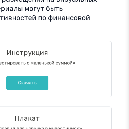
ериалы могут быть
ктивностей по финансовой
Инструкция
естировать с маленькой суммой
»
Скачать
Плакат
 правил для новичка в инвестициях
»