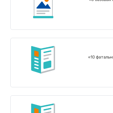
«
10 фаталь