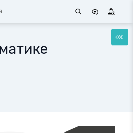
й
матике