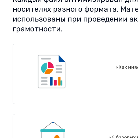
носителях разного формата. Мат
использованы при проведении а
грамотности.
«
Как инв
«
6 базовых