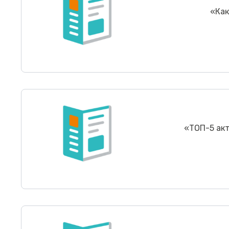
«
Как
«
ТОП-5 ак