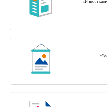
«Инвесткопи
«
Ра