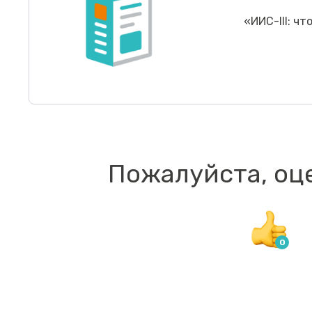
«
ИИС-III: чт
Пожалуйста, оц