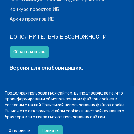
Конкурс проектов ИБ
Архив проектов ИБ
ДОПОЛНИТЕЛЬНЫЕ ВОЗМОЖНОСТИ
Обратная связь
Версия для слабовидящих.
© МОИФИНАНСЫ.РФ, 2026
Продолжая пользоваться сайтом, вы подтверждаете, что
Все права защищены.
Пользовательское соглашение
проинформированы об использовании файлов cookies и
согласны с нашей
Политикой использования файлов cookie
.
Вы можете отключить файлы cookies в настройках вашего
браузера или отказаться от пользования сайтом.
06.08
14:16
Сегодня рассказываем о курсе «Семейный
Отклонить
Принять