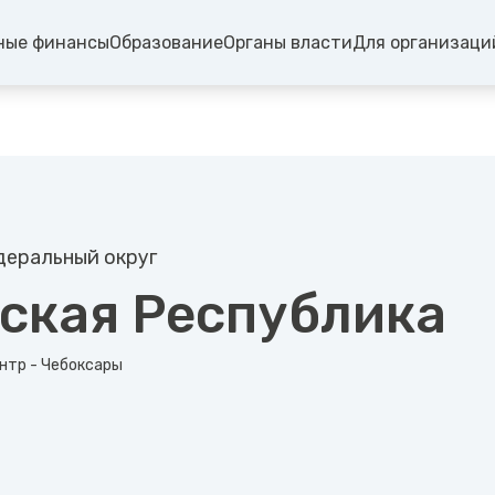
ные финансы
Образование
Органы власти
Для организаци
еральный округ
ская Республика
нтр - Чебоксары