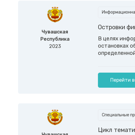
Информационная
Островки фи
Чувашская
В целях инфо
Республика
остановках о
2023
определенной
Перейти в
Специальные пр
Цикл темати
Чувашская