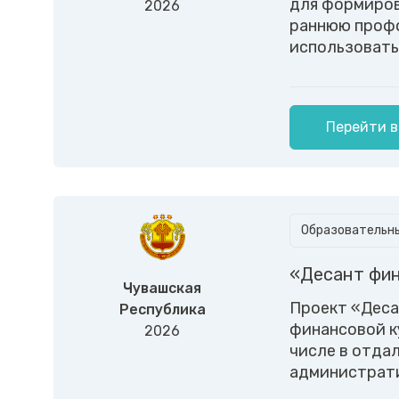
для формиров
2026
раннюю профо
использовать
Перейти в
Образовательны
«Десант фин
Чувашская
Проект «Деса
Республика
финансовой к
2026
числе в отда
административ