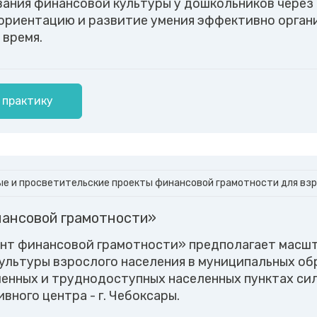
ания финансовой культуры у дошкольников через
риентацию и развитие умения эффективно органи
 время.
 практику
е и просветительские проекты финансовой грамотности для вз
ансовой грамотности»
нт финансовой грамотности» предполагает масш
ультуры взрослого населения в муниципальных об
ленных и труднодоступных населенных пунктах си
ного центра - г. Чебоксары.