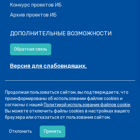
Конкурс проектов ИБ
Архив проектов ИБ
ДОПОЛНИТЕЛЬНЫЕ ВОЗМОЖНОСТИ
Обратная связь
Версия для слабовидящих.
© МОИФИНАНСЫ.РФ, 2026
Продолжая пользоваться сайтом, вы подтверждаете, что
Все права защищены.
Пользовательское соглашение
проинформированы об использовании файлов cookies и
согласны с нашей
Политикой использования файлов cookie
.
Вы можете отключить файлы cookies в настройках вашего
браузера или отказаться от пользования сайтом.
06.08
12:19
«Магию можно создавать самой, если у тебя
Отклонить
Принять
есть план, дисциплина и люди, которые готовы в