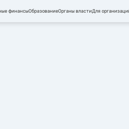
ные финансы
Образование
Органы власти
Для организаци