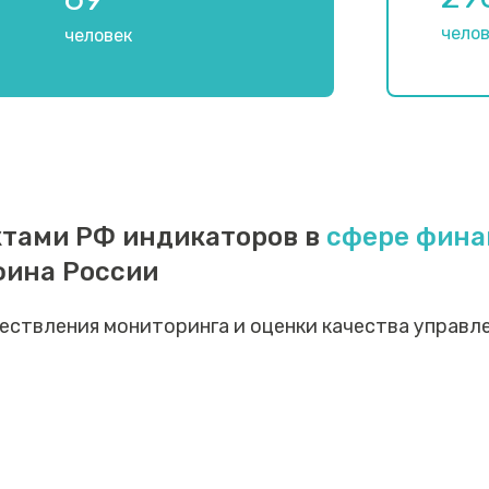
чело
человек
ктами РФ индикаторов в
сфере фина
фина России
уществления мониторинга и оценки качества управ