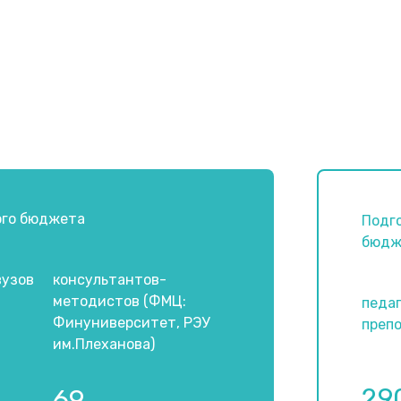
ого бюджета
Подго
бюдж
вузов
консультантов-
методистов (ФМЦ:
педаг
Финуниверситет, РЭУ
преп
им.Плеханова)
29
69