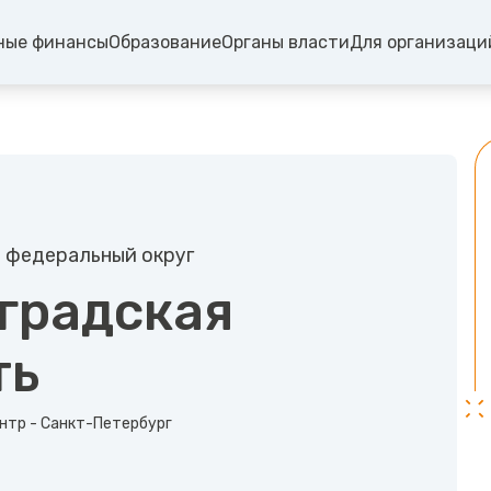
ные финансы
Образование
Органы власти
Для организаци
 федеральный округ
градская
ть
нтр - Санкт-Петербург