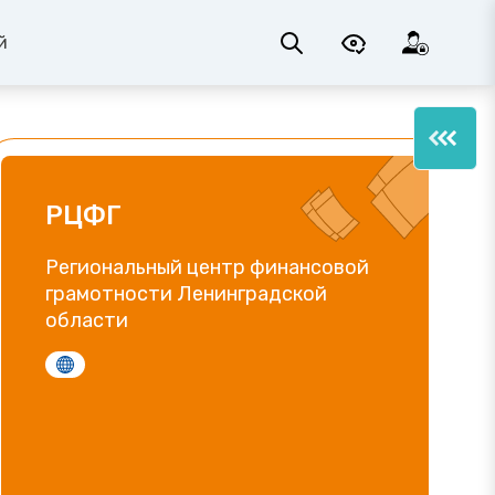
й
РЦФГ
Региональный центр финансовой
грамотности Ленинградской
области