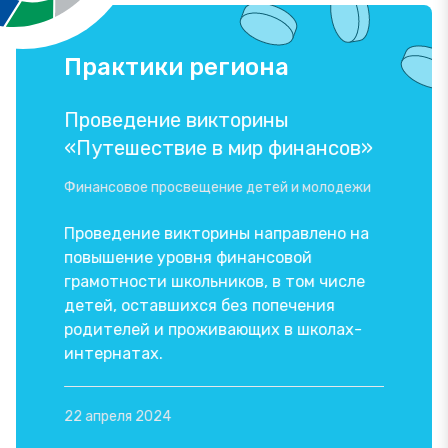
Практики региона
Проведение викторины
Приор
ама
«Путешествие в мир финансов»
проек
и нало
Финансовое просвещение детей и молодежи
насел
совой
облас
Проведение викторины направлено на
повышение уровня финансовой
Специаль
грамотности школьников, в том числе
защиты, 
общения
детей, оставшихся без попечения
и др.
лением
родителей и проживающих в школах-
ного
интернатах.
Реализа
но:
организ
состоящ
22 апреля 2024
из соис