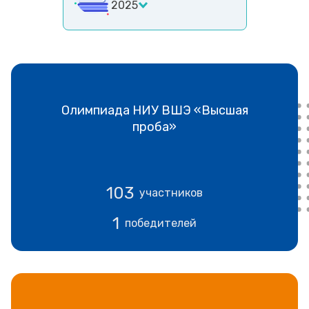
2025
Олимпиада НИУ ВШЭ «Высшая
проба»
103
участников
1
победителей