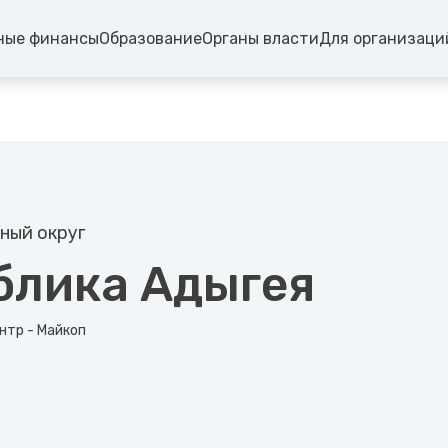
ные финансы
Образование
Органы власти
Для организаци
ный округ
блика Адыгея
нтр - Майкоп