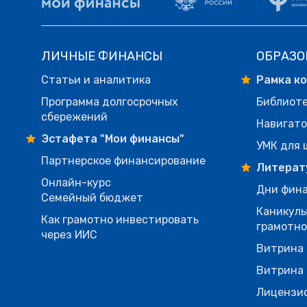
ЛИЧНЫЕ ФИНАНСЫ
ОБРАЗО
Статьи и аналитика
Рамка к
Программа долгосрочных
Библиот
сбережений
Навигато
Эстафета "Мои финансы"
УМК для 
Партнерское финансирование
Литерат
Онлайн-курс
Дни фина
Семейный бюджет
Каникулы
Как грамотно инвестировать
грамотн
через ИИС
Витрина 
Витрина 
Лицензи