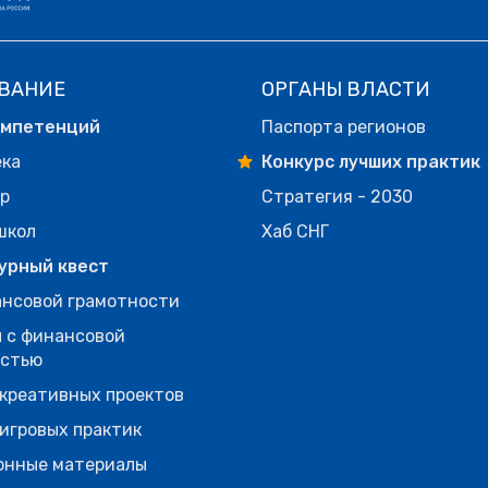
ВАНИЕ
ОРГАНЫ ВЛАСТИ
омпетенций
Паспорта регионов
ека
Конкурс лучших практик
р
Стратегия - 2030
школ
Хаб СНГ
урный квест
нсовой грамотности
 с финансовой
остью
креативных проектов
игровых практик
онные материалы