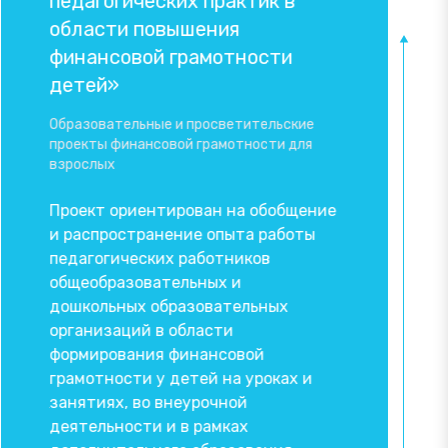
сти
педагогических практик в
грамотнос
и
области повышения
Финансовое пр
финансовой грамотности
молодежи
детей»
Онлайн-курс 
Образовательные и просветительские
формировани
итию
проекты финансовой грамотности для
о финансовых
ла
взрослых
основах нал
физических л
Проект ориентирован на обобщение
обеспечения,
и распространение опыта работы
управления 
й
педагогических работников
принятия об
ол и
общеобразовательных и
инвестицион
,
дошкольных образовательных
обеспечения
е
организаций в области
безопасности
формирования финансовой
ия.
грамотности у детей на уроках и
занятиях, во внеурочной
02 июня 2023
деятельности и в рамках