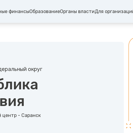
ные финансы
Образование
Органы власти
Для организаци
еральный округ
блика
вия
центр - Саранск