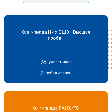
Олимпиада НИУ ВШЭ «Высшая
проба»
76
участников
2
победителей
Олимпиада РАНХиГС