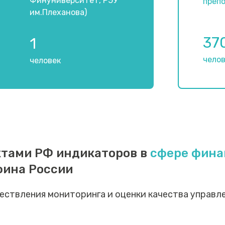
Финуниверситет, РЭУ
преп
им.Плеханова)
37
1
чело
человек
ктами РФ индикаторов в
сфере фина
фина России
уществления мониторинга и оценки качества управ