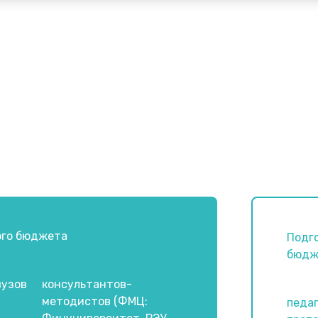
ого бюджета
Подго
бюдж
вузов
консультантов-
методистов (ФМЦ:
педаг