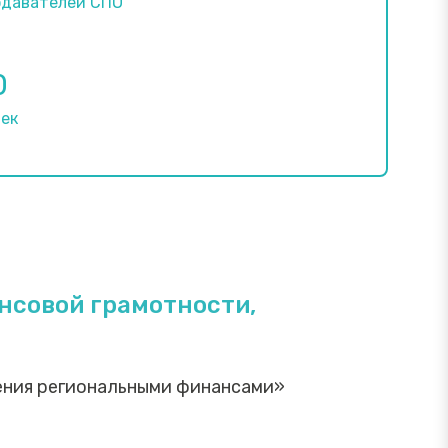
одавателей СПО
0
век
нсовой грамотности,
ления региональными финансами»