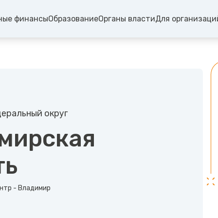
ные финансы
Образование
Органы власти
Для организаци
еральный округ
мирская
ть
нтр - Владимир