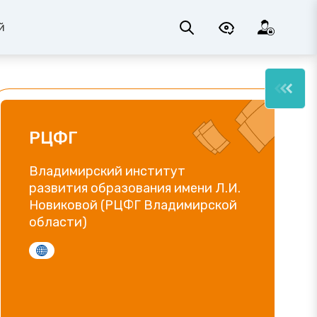
й
РЦФГ
Владимирский институт
развития образования имени Л.И.
Новиковой (РЦФГ Владимирской
области)