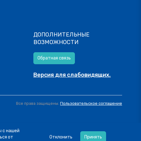
ДОПОЛНИТЕЛЬНЫЕ
ВОЗМОЖНОСТИ
Обратная связь
Версия для слабовидящих.
Все права защищены.
Пользовательское соглашение
ы с нашей
ься от
Отклонить
Принять
и в интересах каждого»! 4 урока по