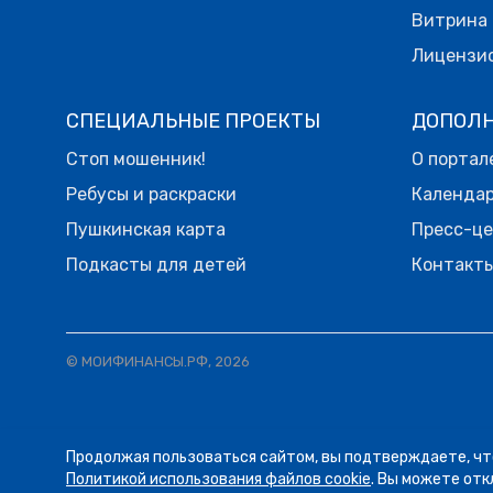
Витрина 
Лицензи
СПЕЦИАЛЬНЫЕ ПРОЕКТЫ
ДОПОЛ
Стоп мошенник!
О портал
Ребусы и раскраски
Календа
Пушкинская карта
Пресс-ц
Подкасты для детей
Контакт
© МОИФИНАНСЫ.РФ, 2026
Продолжая пользоваться сайтом, вы подтверждаете, чт
06.08
14:16
ЛЕНТА
Политикой использования файлов cookie
. Вы можете отк
Сегодня рассказываем о к