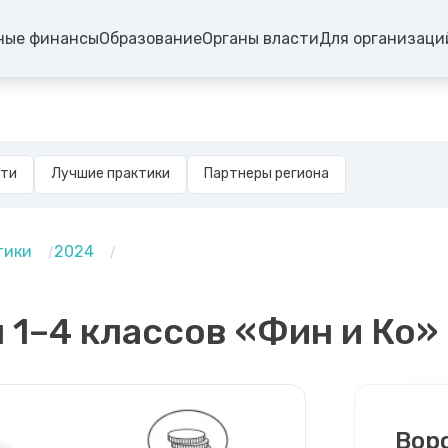
ные финансы
Образование
Органы власти
Для организаци
сти
Лучшие практики
Партнеры региона
тики
2024
 1–4 классов «Фин и Ко»
Вор