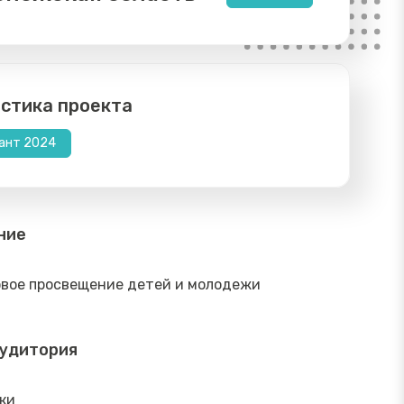
стика проекта
ант 2024
ние
вое просвещение детей и молодежи
аудитория
ки