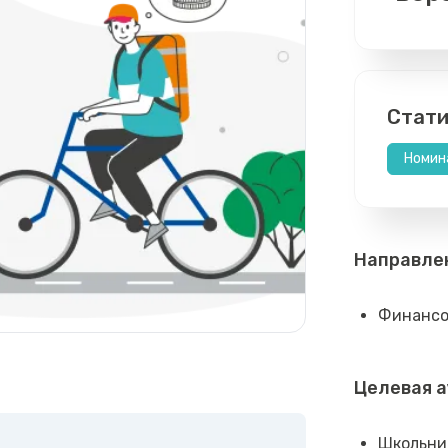
Стати
Номин
Направле
Финансо
Целевая 
Школьни