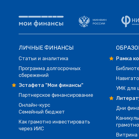
ЛИЧНЫЕ ФИНАНСЫ
ОБРАЗО
Статьи и аналитика
Рамка к
Программа долгосрочных
Библиот
сбережений
Навигато
Эстафета "Мои финансы"
УМК для 
Партнерское финансирование
Литерат
Онлайн-курс
Дни фина
Семейный бюджет
Каникулы
Как грамотно инвестировать
грамотн
через ИИС
Витрина 