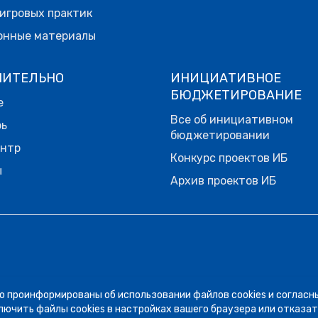
игровых практик
онные материалы
НИТЕЛЬНО
ИНИЦИАТИВНОЕ
БЮДЖЕТИРОВАНИЕ
е
Все об инициативном
рь
бюджетировании
ентр
Конкурс проектов ИБ
ы
Архив проектов ИБ
о проинформированы об использовании файлов cookies и согласн
лючить файлы cookies в настройках вашего браузера или отказат
урсе «Семейный бюджет – как управлять общими деньгам