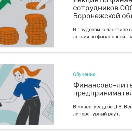
Лекция по фина
сотрудников ООО
Воронежской об
В трудовом коллективе 
лекция по финансовой г
Обучение
Финансово-лите
предпринимател
В музее-усадьбе Д.В. В
литературный раут.