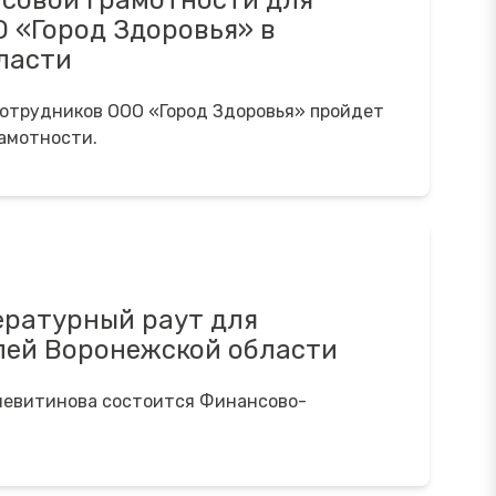
нсовой грамотности для
 «Город Здоровья» в
ласти
сотрудников ООО «Город Здоровья» пройдет
рамотности.
ратурный раут для
ей Воронежской области
еневитинова состоится Финансово-