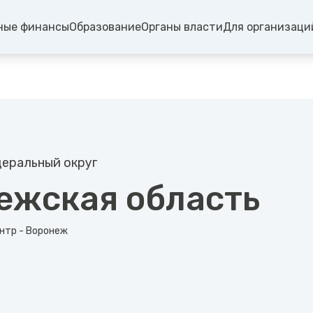
ные финансы
Образование
Органы власти
Для организаци
еральный округ
ежская область
нтр - Воронеж