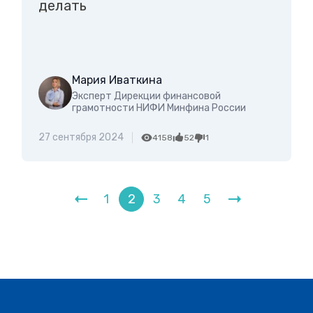
делать
Мария Иваткина
Эксперт Дирекции финансовой
грамотности НИФИ Минфина России
27 сентября 2024
4158
52
1
1
2
3
4
5