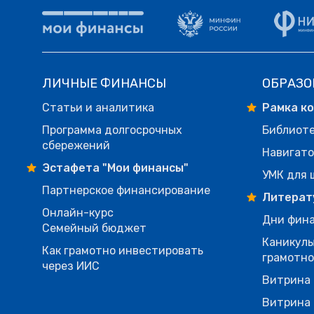
ЛИЧНЫЕ ФИНАНСЫ
ОБРАЗО
Статьи и аналитика
Рамка к
Программа долгосрочных
Библиот
сбережений
Навигато
Эстафета "Мои финансы"
УМК для 
Партнерское финансирование
Литерат
Онлайн-курс
Дни фина
Семейный бюджет
Каникулы
Как грамотно инвестировать
грамотн
через ИИС
Витрина 
Витрина 