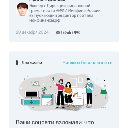
Эксперт Дирекции финансовой
грамотности НИФИ Минфина России,
выпускающий редактор портала
моифинансы.рф
28 декабря 2024
369
6
0
Риски и безопасность
Для жизни
Ваши соцсети взломали: что