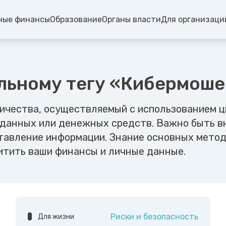
ные финансы
Образование
Органы власти
Для организаци
ельному тегу «Кибермош
чества, осуществляемый с использованием ц
х данных или денежных средств. Важно быть 
ставление информации. Знание основных мето
итить ваши финансы и личные данные.
Риски и безопасность
Для жизни