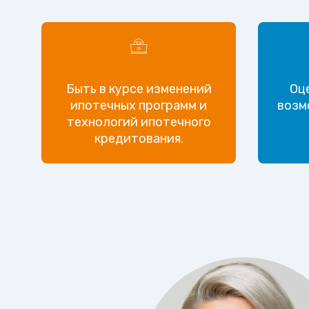
Быть в курсе изменений
Оц
ипотечных программ и
возм
технологий ипотечного
кредитования.