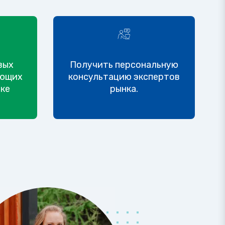
вых
Получить персональную
яющих
консультацию экспертов
еке
рынка.