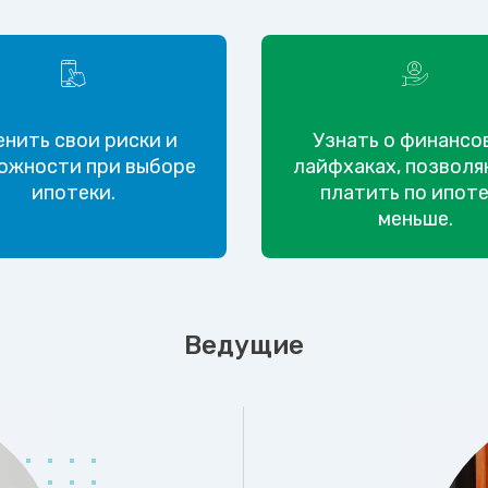
енить свои риски и
Узнать о финансо
ожности при выборе
лайфхаках, позвол
ипотеки.
платить по ипот
меньше.
Ведущие