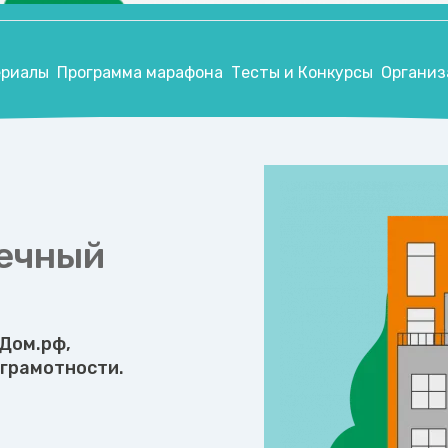
риалы
Программа марафона
Тесты и Конкурсы
Организ
ечный
Дом.рф,
грамотности.