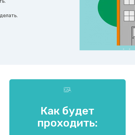
ть.
 делать.
Как будет
проходить: