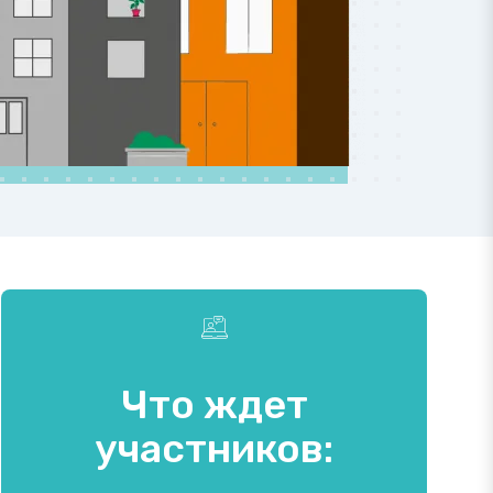
Что ждет
участников: