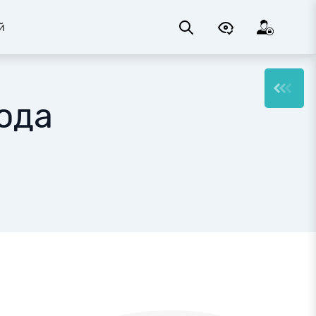
й
ода