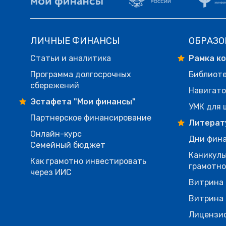
ЛИЧНЫЕ ФИНАНСЫ
ОБРАЗО
Статьи и аналитика
Рамка к
Программа долгосрочных
Библиот
сбережений
Навигато
Эстафета "Мои финансы"
УМК для 
Партнерское финансирование
Литерат
Онлайн-курс
Дни фина
Семейный бюджет
Каникулы
Как грамотно инвестировать
грамотн
через ИИС
Витрина 
Витрина 
Лицензи