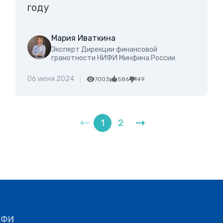
году
Мария Иваткина
Эксперт Дирекции финансовой
грамотности НИФИ Минфина России
06 июня 2024
7003
586
49
1
2