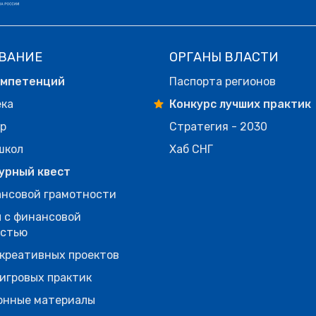
ВАНИЕ
ОРГАНЫ ВЛАСТИ
омпетенций
Паспорта регионов
ека
Конкурс лучших практик
р
Стратегия - 2030
школ
Хаб СНГ
урный квест
нсовой грамотности
 с финансовой
остью
креативных проектов
игровых практик
онные материалы