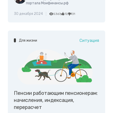
портала Моифинансы.рф
30 декабря 2024
5367
72
31
Ситуация
Для жизни
Пенсии работающим пенсионерам:
начисления, индексация,
перерасчет