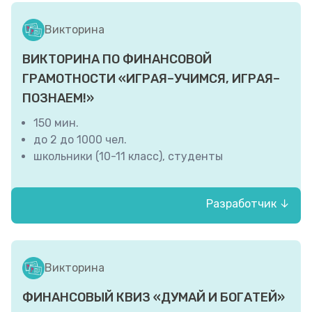
ВО «Владимирский институт развития
образования имени Л.И. Новиковой»)
Викторина
ВИКТОРИНА ПО ФИНАНСОВОЙ
ГРАМОТНОСТИ «ИГРАЯ–УЧИМСЯ, ИГРАЯ–
ПОЗНАЕМ!»
150 мин.
до 2 до 1000 чел.
школьники (10-11 класс), студенты
Разработчик ↓
Волгоградский институт управления -
филиал федерального государственного
бюджетного образовательного
Викторина
учреждения высшего образования
«РАНХиГС при Президенте Российской
ФИНАНСОВЫЙ КВИЗ «ДУМАЙ И БОГАТЕЙ»
Федерации»