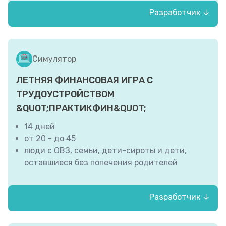
Разработчик ↓
Волгоградский институт управления -
филиал ФГБОУ ВО «РАНХиГС при
Президенте Российской Федерации»
Симулятор
ЛЕТНЯЯ ФИНАНСОВАЯ ИГРА С
ТРУДОУСТРОЙСТВОМ
&QUOT;ПРАКТИКФИН&QUOT;
14 дней
от 20 - до 45
люди с ОВЗ, семьи, дети-сироты и дети,
оставшиеся без попечения родителей
Разработчик ↓
БУ СО ВО «Череповецкий центр помощи