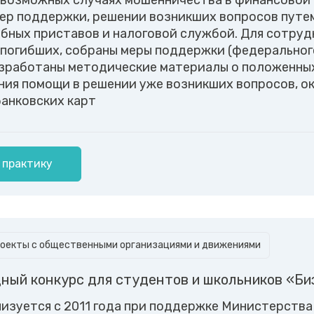
 возможных случаях мошенничества в финансовой 
ер поддержки, решении возникших вопросов путем
бных приставов и налоговой службой. Для сотрудн
 погибших, собраны меры поддержки (федерального
азработаны методические материалы о положенных 
ния помощи в решении уже возникших вопросов, о
банковских карт
 практику
оекты с общественными организациями и движениями
ый конкурс для студентов и школьников «Би
низуется с 2011 года при поддержке Министерств