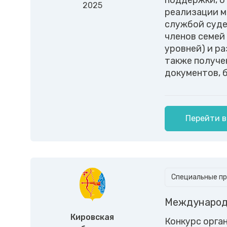
поддержки, о
2025
реализации м
службой суде
членов семей
уровней) и р
также получе
документов, 
Перейти в
Специальные пр
Международн
Кировская
Конкурс орга