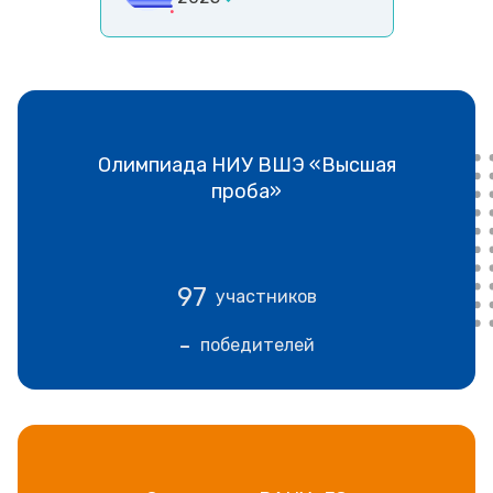
Олимпиада НИУ ВШЭ «Высшая
проба»
97
участников
-
победителей