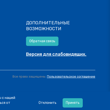
ДОПОЛНИТЕЛЬНЫЕ
ВОЗМОЖНОСТИ
Обратная связь
Версия для слабовидящих.
Все права защищены.
Пользовательское соглашение
ы с нашей
ься от
Отклонить
Принять
оиФинансы! Ставьте 👍