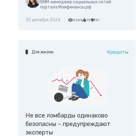
SMM-менеджер социальных сетей
портала Моифинансы.рф
30 декабря 2024
5367
72
31
Кредиты
Для жизни
Не все ломбарды одинаково
безопасны – предупреждают
эксперты