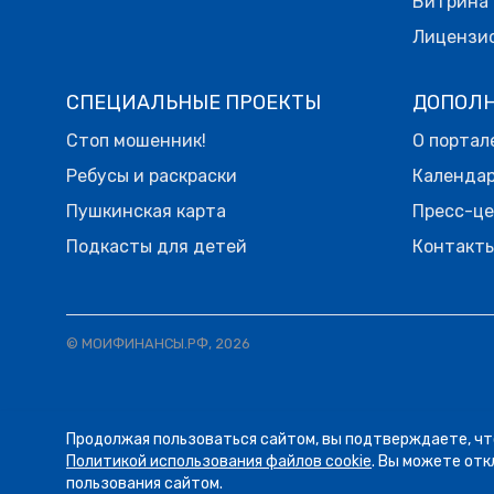
Витрина 
Лицензи
СПЕЦИАЛЬНЫЕ ПРОЕКТЫ
ДОПОЛ
Стоп мошенник!
О портал
Ребусы и раскраски
Календа
Пушкинская карта
Пресс-ц
Подкасты для детей
Контакт
© МОИФИНАНСЫ.РФ, 2026
Продолжая пользоваться сайтом, вы подтверждаете, чт
07.08
13:34
ЛЕНТА
Политикой использования файлов cookie
. Вы можете отк
Пятница! А это значит, что
НОВОСТЕЙ
пользования сайтом.