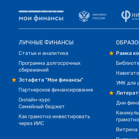
ЛИЧНЫЕ ФИНАНСЫ
ОБРАЗО
Статьи и аналитика
Рамка к
Программа долгосрочных
Библиот
сбережений
Навигато
Эстафета "Мои финансы"
УМК для 
Партнерское финансирование
Литерат
Онлайн-курс
Дни фина
Семейный бюджет
Каникулы
Как грамотно инвестировать
грамотн
через ИИС
Витрина 