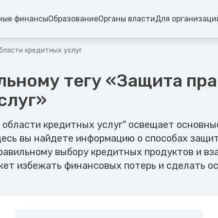
ные финансы
Образование
Органы власти
Для организаци
бласти кредитных услуг
льному тегу «Защита пра
слуг»
в области кредитных услуг" освещает основны
Здесь вы найдете информацию о способах защи
правильному выбору кредитных продуктов и в
жет избежать финансовых потерь и сделать о