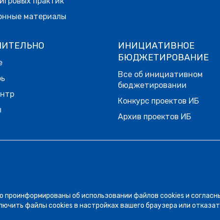
игровых практик
онные материалы
НИТЕЛЬНО
ИНИЦИАТИВНОЕ
БЮДЖЕТИРОВАНИЕ
е
Все об инициативном
рь
бюджетировании
ентр
Конкурс проектов ИБ
ы
Архив проектов ИБ
о проинформированы об использовании файлов cookies и согласн
лючить файлы cookies в настройках вашего браузера или отказат
 мы публикуем подборку фото участников рубрики #ЭстафетаМ