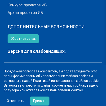
Конкурс проектов ИБ
Архив проектов ИБ
ДОПОЛНИТЕЛЬНЫЕ ВОЗМОЖНОСТИ
Обратная связь
Версия для слабовидящих.
© МОИФИНАНСЫ.РФ, 2026
Продолжая пользоваться сайтом, вы подтверждаете, что
Все права защищены.
Пользовательское соглашение
проинформированы об использовании файлов cookies и
согласны с нашей
Политикой использования файлов cookie
.
Вы можете отключить файлы cookies в настройках вашего
браузера или отказаться от пользования сайтом.
06.08
14:16
Сегодня рассказываем о курсе «Семейный
Отклонить
Принять