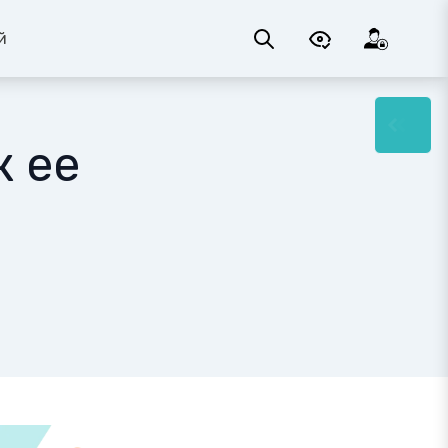
й
к ее