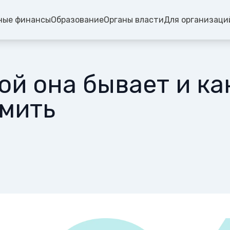
ные финансы
Образование
Органы власти
Для организаци
ой она бывает и ка
мить