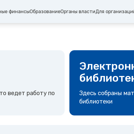
ные финансы
Образование
Органы власти
Для организаци
Электрон
библиоте
то ведет работу по
Здесь собраны мат
библиотеки