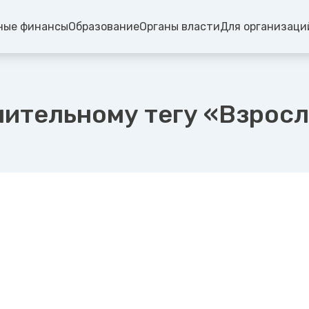
ные финансы
Образование
Органы власти
Для организаци
нительному тегу «Взрос