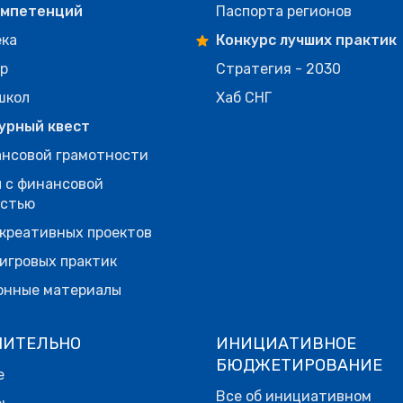
омпетенций
Паспорта регионов
ека
Конкурс лучших практик
р
Стратегия - 2030
школ
Хаб СНГ
урный квест
нсовой грамотности
 с финансовой
остью
креативных проектов
игровых практик
онные материалы
НИТЕЛЬНО
ИНИЦИАТИВНОЕ
БЮДЖЕТИРОВАНИЕ
е
Все об инициативном