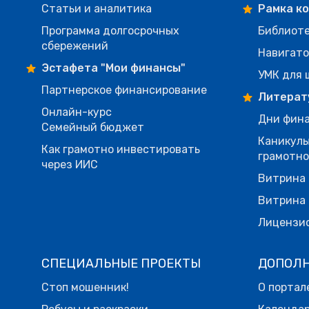
Статьи и аналитика
Рамка к
Программа долгосрочных
Библиот
сбережений
Навигато
Эстафета "Мои финансы"
УМК для 
Партнерское финансирование
Литерат
Онлайн-курс
Дни фина
Семейный бюджет
Каникулы
Как грамотно инвестировать
грамотн
через ИИС
Витрина 
Витрина 
Лицензи
СПЕЦИАЛЬНЫЕ ПРОЕКТЫ
ДОПОЛ
Стоп мошенник!
О портал