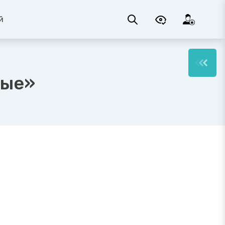
й
лые»