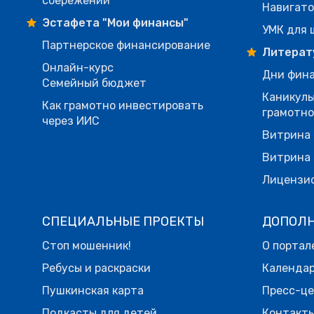
сбережений
Навигато
Эстафета "Мои финансы"
УМК для 
Партнерское финансирование
Литерат
Онлайн-курс
Дни фина
Семейный бюджет
Каникулы
Как грамотно инвестировать
грамотн
через ИИС
Витрина 
Витрина 
Лицензи
СПЕЦИАЛЬНЫЕ ПРОЕКТЫ
ДОПОЛ
Стоп мошенник!
О портал
Ребусы и раскраски
Календа
Пушкинская карта
Пресс-ц
Подкасты для детей
Контакт