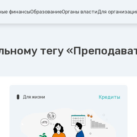
ные финансы
Образование
Органы власти
Для организаци
льному тегу «Преподава
Кредиты
Для жизни