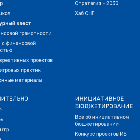
р
Стратегия - 2030
школ
Хаб СНГ
урный квест
нсовой грамотности
 с финансовой
остью
креативных проектов
игровых практик
онные материалы
НИТЕЛЬНО
ИНИЦИАТИВНОЕ
БЮДЖЕТИРОВАНИЕ
е
Все об инициативном
рь
бюджетировании
ентр
Конкурс проектов ИБ
ы