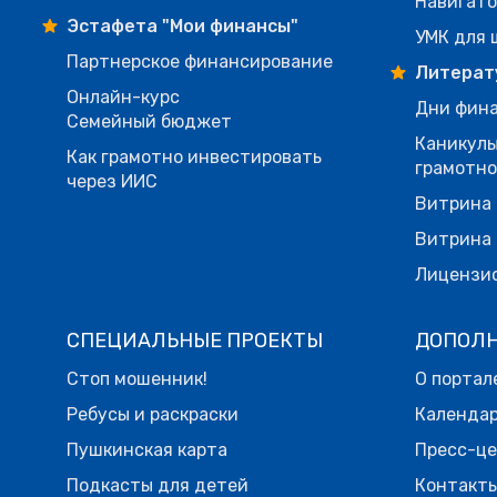
Навигато
Эстафета "Мои финансы"
УМК для 
Партнерское финансирование
Литерат
Онлайн-курс
Дни фина
Семейный бюджет
Каникулы
Как грамотно инвестировать
грамотн
через ИИС
Витрина 
Витрина 
Лицензи
СПЕЦИАЛЬНЫЕ ПРОЕКТЫ
ДОПОЛ
Стоп мошенник!
О портал
Ребусы и раскраски
Календа
Пушкинская карта
Пресс-ц
Подкасты для детей
Контакт