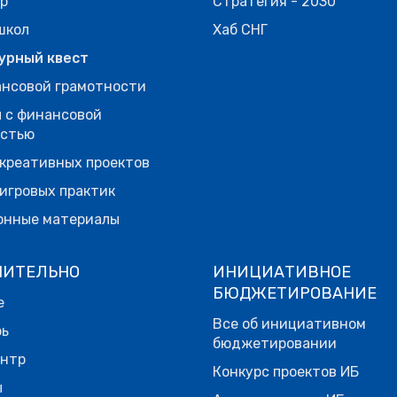
р
Стратегия - 2030
школ
Хаб СНГ
урный квест
нсовой грамотности
 с финансовой
остью
креативных проектов
игровых практик
онные материалы
НИТЕЛЬНО
ИНИЦИАТИВНОЕ
БЮДЖЕТИРОВАНИЕ
е
Все об инициативном
рь
бюджетировании
ентр
Конкурс проектов ИБ
ы