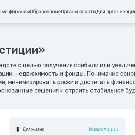
ные финансы
Образование
Органы власти
Для организаци
естиции»
едств с целью получения прибыли или увеличе
гации, недвижимость и фонды. Понимание осн
и, минимизировать риски и достигать финанс
основанные решения и строить стабильное бу
Инвестиции
Для жизни