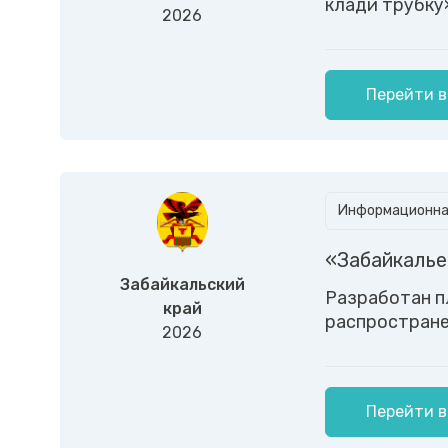
клади трубку»
2026
Перейти в
Информационная
«Забайкалье
Забайкальский
Разработан пл
край
распростране
2026
Перейти в