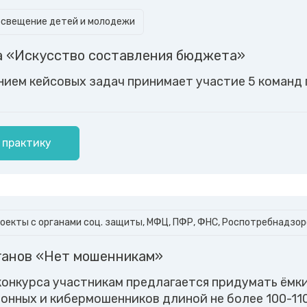
освещение детей и молодежи
а «Искусство составления бюджета»
нием кейсовых задач принимает участие 5 команд п
 практику
оекты с органами соц. защиты, МФЦ, ПФР, ФНС, Роспотребнадзоро
ганов «Нет мошенникам»
конкурса участникам предлагается придумать ёмк
онных и кибермошенников длиной не более 100-110