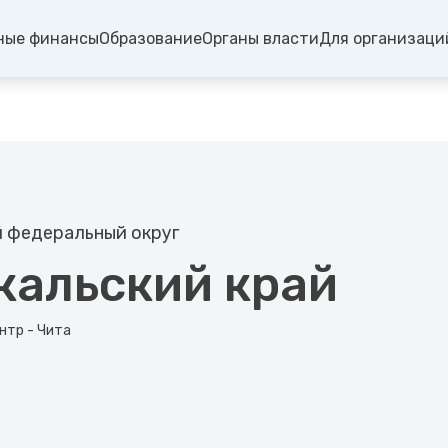
ные финансы
Образование
Органы власти
Для организаци
 федеральный округ
кальский край
нтр - Чита