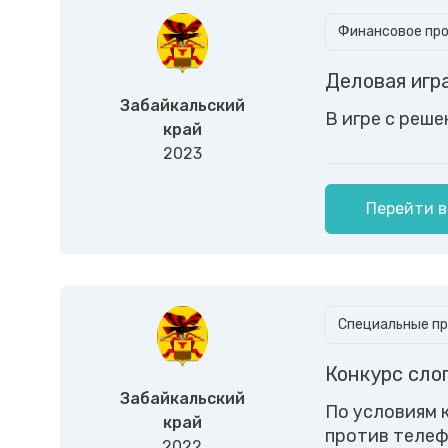
Финансовое пр
Деловая игр
Забайкальский
В игре с реше
край
2023
Перейти в
Специальные пр
Конкурс сло
Забайкальский
По условиям 
край
против телеф
2022