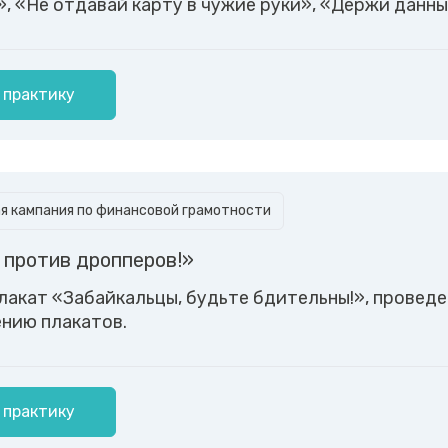
, «Не отдавай карту в чужие руки», «Держи данны
 практику
 кампания по финансовой грамотности
 против дропперов!»
акат «Забайкальцы, будьте бдительны!», проведен
нию плакатов.
 практику